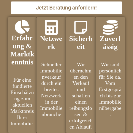
Jetzt Beratung anfordern!
Erfahr
Netzwe
Sicherh
Zuverl
ung &
rk
eit
ässig
Marktk
enntnis
Schneller
Wir
Wir sind
Immobilie
übernehm
persönlich
nverkauf
en den
für Sie da.
Für eine
durch ein
Verkauf
Vom
fundierte
breites
und
Erstgesprä
Einschätzu
Netzwerk
schaffen
ch bis zur
ng zum
in der
einen
Immobilie
aktuellen
Immobilie
reibungslo
nübergabe
Marktpreis
nbranche
sen &
.
Ihrer
erfolgreich
Immobilie.
en Ablauf.