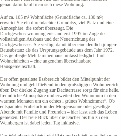
genau dafür kauft man sich diese Wohnung.
Auf ca. 105 m² Wohnfläche (Grundfläche ca. 130 m²)
erwartet Sie ein durchdachter Grundriss, viel Platz und eine
Atmosphäre, die sofort überzeugt. Die
Dachgeschosswohnung entstand erst 1995 im Zuge des
vollständigen Ausbaus und der Neuerrichtung des
Dachgeschosses. Sie verfügt damit über eine deutlich jüngere
Bausubstanz als das Ursprungsgebäude aus dem Jahr 1972.
Das gepflegte Mehrfamilienhaus umfasst lediglich fünf
Wohneinheiten – eine angenehm überschaubare
Hausgemeinschaft.
Der offen gestaltete Essbereich bildet den Mittelpunkt der
Wohnung und geht fließend in den großzügigen Wohnbereich
über. Der direkte Zugang zur Dachterrasse sorgt für eine helle,
freundliche Atmosphäre und erweitert den Wohnraum in den
warmen Monaten um ein echtes „grünes Wohnzimmer“. Ob
entspanntes Frühstück in der Morgensonne oder gesellige
Abende mit Familie und Freunden – hier lässt sich das Leben
genießen. Der freie Blick über die Dächer bis hin zu den
Weinbergen ist dabei jeden Tag inklusive.
Der Wohnbereich bietet viel Platz und schließt unmittelbar an