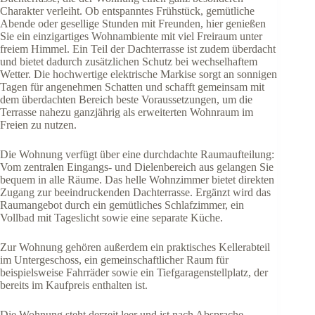
Charakter verleiht. Ob entspanntes Frühstück, gemütliche
Abende oder gesellige Stunden mit Freunden, hier genießen
Sie ein einzigartiges Wohnambiente mit viel Freiraum unter
freiem Himmel. Ein Teil der Dachterrasse ist zudem überdacht
und bietet dadurch zusätzlichen Schutz bei wechselhaftem
Wetter. Die hochwertige elektrische Markise sorgt an sonnigen
Tagen für angenehmen Schatten und schafft gemeinsam mit
dem überdachten Bereich beste Voraussetzungen, um die
Terrasse nahezu ganzjährig als erweiterten Wohnraum im
Freien zu nutzen.
Die Wohnung verfügt über eine durchdachte Raumaufteilung:
Vom zentralen Eingangs- und Dielenbereich aus gelangen Sie
bequem in alle Räume. Das helle Wohnzimmer bietet direkten
Zugang zur beeindruckenden Dachterrasse. Ergänzt wird das
Raumangebot durch ein gemütliches Schlafzimmer, ein
Vollbad mit Tageslicht sowie eine separate Küche.
Zur Wohnung gehören außerdem ein praktisches Kellerabteil
im Untergeschoss, ein gemeinschaftlicher Raum für
beispielsweise Fahrräder sowie ein Tiefgaragenstellplatz, der
bereits im Kaufpreis enthalten ist.
Die Wohnung steht derzeit leer und ist nach Absprache