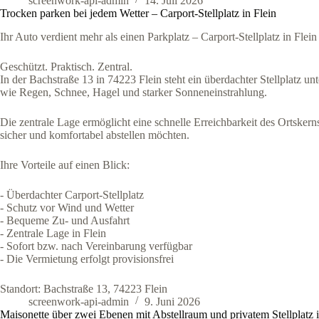
screenwork-api-admin
14. Juli 2026
Trocken parken bei jedem Wetter – Carport-Stellplatz in Flein
Ihr Auto verdient mehr als einen Parkplatz – Carport-Stellplatz in Flein
Geschützt. Praktisch. Zentral.
In der Bachstraße 13 in 74223 Flein steht ein überdachter Stellplatz u
wie Regen, Schnee, Hagel und starker Sonneneinstrahlung.
Die zentrale Lage ermöglicht eine schnelle Erreichbarkeit des Ortske
sicher und komfortabel abstellen möchten.
Ihre Vorteile auf einen Blick:
- Überdachter Carport-Stellplatz
- Schutz vor Wind und Wetter
- Bequeme Zu- und Ausfahrt
- Zentrale Lage in Flein
- Sofort bzw. nach Vereinbarung verfügbar
- Die Vermietung erfolgt provisionsfrei
Standort: Bachstraße 13, 74223 Flein
screenwork-api-admin
9. Juni 2026
Maisonette über zwei Ebenen mit Abstellraum und privatem Stellplatz 