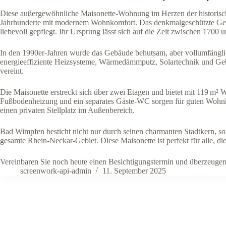
Diese außergewöhnliche Maisonette-Wohnung im Herzen der historisc
Jahrhunderte mit modernem Wohnkomfort. Das denkmalgeschützte Gebäu
liebevoll gepflegt. Ihr Ursprung lässt sich auf die Zeit zwischen 170
In den 1990er-Jahren wurde das Gebäude behutsam, aber vollumfänglich
energieeffiziente Heizsysteme, Wärmedämmputz, Solartechnik und Geb
vereint.
Die Maisonette erstreckt sich über zwei Etagen und bietet mit 119 m²
Fußbodenheizung und ein separates Gäste-WC sorgen für guten Wohn
einen privaten Stellplatz im Außenbereich.
Bad Wimpfen besticht nicht nur durch seinen charmanten Stadtkern, so
gesamte Rhein-Neckar-Gebiet. Diese Maisonette ist perfekt für alle, d
Vereinbaren Sie noch heute einen Besichtigungstermin und überzeugen 
screenwork-api-admin
11. September 2025