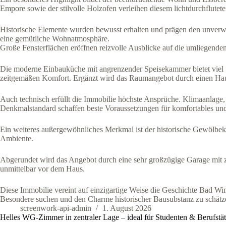
Empore sowie der stilvolle Holzofen verleihen diesem lichtdurchflute
Historische Elemente wurden bewusst erhalten und prägen den unverw
eine gemütliche Wohnatmosphäre.
Große Fensterflächen eröffnen reizvolle Ausblicke auf die umliegenden
Die moderne Einbauküche mit angrenzender Speisekammer bietet viel
zeitgemäßen Komfort. Ergänzt wird das Raumangebot durch einen Ha
Auch technisch erfüllt die Immobilie höchste Ansprüche. Klimaanlag
Denkmalstandard schaffen beste Voraussetzungen für komfortables un
Ein weiteres außergewöhnliches Merkmal ist der historische Gewölbeke
Ambiente.
Abgerundet wird das Angebot durch eine sehr großzügige Garage mit zu
unmittelbar vor dem Haus.
Diese Immobilie vereint auf einzigartige Weise die Geschichte Bad W
Besondere suchen und den Charme historischer Bausubstanz zu schätz
screenwork-api-admin
1. August 2026
Helles WG-Zimmer in zentraler Lage – ideal für Studenten & Berufstät