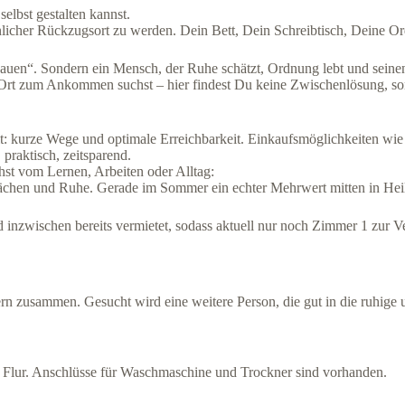
elbst gestalten kannst.
önlicher Rückzugsort zu werden. Dein Bett, Dein Schreibtisch, Deine 
auen“. Sondern ein Mensch, der Ruhe schätzt, Ordnung lebt und sein
n Ort zum Ankommen suchst – hier findest Du keine Zwischenlösung, so
ählt: kurze Wege und optimale Erreichbarkeit. Einkaufsmöglichkeiten
praktisch, zeitsparend.
st vom Lernen, Arbeiten oder Alltag:
 Flächen und Ruhe. Gerade im Sommer ein echter Mehrwert mitten in Hei
zwischen bereits vermietet, sodass aktuell nur noch Zimmer 1 zur Ve
ern zusammen. Gesucht wird eine weitere Person, die gut in die ruhi
er Flur. Anschlüsse für Waschmaschine und Trockner sind vorhanden.