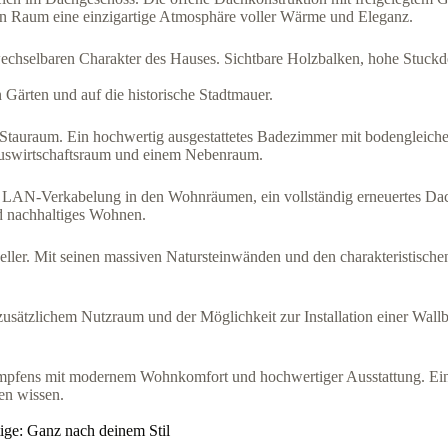
ten Raum eine einzigartige Atmosphäre voller Wärme und Eleganz.
echselbaren Charakter des Hauses. Sichtbare Holzbalken, hohe Stuck
 Gärten und auf die historische Stadtmauer.
 Stauraum. Ein hochwertig ausgestattetes Badezimmer mit bodengleic
uswirtschaftsraum und einem Nebenraum.
e, LAN-Verkabelung in den Wohnräumen, ein vollständig erneuertes D
d nachhaltiges Wohnen.
ller. Mit seinen massiven Natursteinwänden und den charakteristische
sätzlichem Nutzraum und der Möglichkeit zur Installation einer Wallb
impfens mit modernem Wohnkomfort und hochwertiger Ausstattung. Ein 
en wissen.
ige: Ganz nach deinem Stil