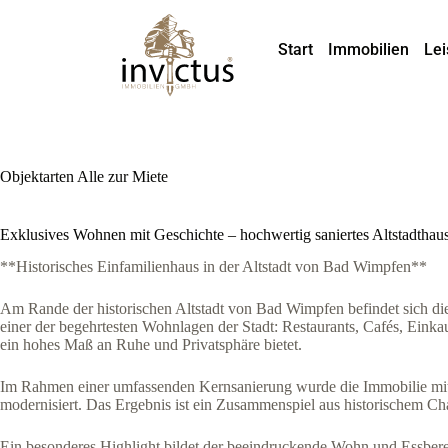
Start
Immobilien
Lei
Objektarten
Alle zur Miete
Exklusives Wohnen mit Geschichte – hochwertig saniertes Altstadthau
**Historisches Einfamilienhaus in der Altstadt von Bad Wimpfen**
Am Rande der historischen Altstadt von Bad Wimpfen befindet sich die
einer der begehrtesten Wohnlagen der Stadt: Restaurants, Cafés, Einka
ein hohes Maß an Ruhe und Privatsphäre bietet.
Im Rahmen einer umfassenden Kernsanierung wurde die Immobilie mit 
modernisiert. Das Ergebnis ist ein Zusammenspiel aus historischem C
Ein besonderes Highlight bildet der beeindruckende Wohn und Essbere