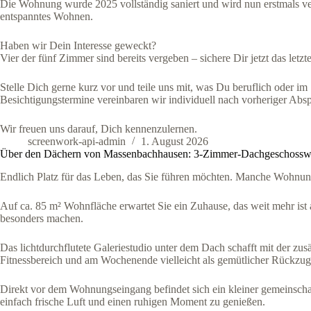
Die Wohnung wurde 2025 vollständig saniert und wird nun erstmals verm
entspanntes Wohnen.
Haben wir Dein Interesse geweckt?
Vier der fünf Zimmer sind bereits vergeben – sichere Dir jetzt das let
Stelle Dich gerne kurz vor und teile uns mit, was Du beruflich oder 
Besichtigungstermine vereinbaren wir individuell nach vorheriger Abs
Wir freuen uns darauf, Dich kennenzulernen.
screenwork-api-admin
1. August 2026
Über den Dächern von Massenbachhausen: 3-Zimmer-Dachgeschosswo
Endlich Platz für das Leben, das Sie führen möchten. Manche Wohnun
Auf ca. 85 m² Wohnfläche erwartet Sie ein Zuhause, das weit mehr ist 
besonders machen.
Das lichtdurchflutete Galeriestudio unter dem Dach schafft mit der zu
Fitnessbereich und am Wochenende vielleicht als gemütlicher Rückzugs
Direkt vor dem Wohnungseingang befindet sich ein kleiner gemeinschaf
einfach frische Luft und einen ruhigen Moment zu genießen.