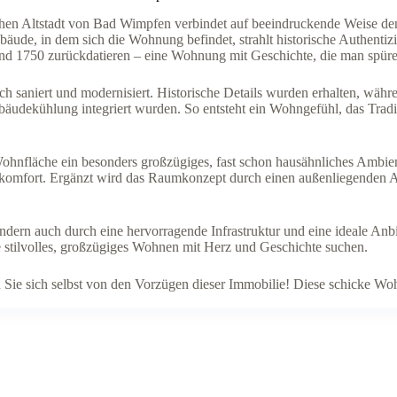
hen Altstadt von Bad Wimpfen verbindet auf beeindruckende Weise d
de, in dem sich die Wohnung befindet, strahlt historische Authentiz
0 und 1750 zurückdatieren – eine Wohnung mit Geschichte, die man spür
 saniert und modernisiert. Historische Details wurden erhalten, währ
äudekühlung integriert wurden. So entsteht ein Wohngefühl, das Tra
 Wohnfläche ein besonders großzügiges, fast schon hausähnliches Ambie
komfort. Ergänzt wird das Raumkonzept durch einen außenliegenden 
ndern auch durch eine hervorragende Infrastruktur und eine ideale An
ie stilvolles, großzügiges Wohnen mit Herz und Geschichte suchen.
Sie sich selbst von den Vorzügen dieser Immobilie! Diese schicke Wohn