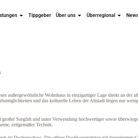
stungen
Tippgeber
Über uns
Überregional
New
s
ses außergewöhnliche Wohnhaus in einzigartiger Lage direkt an der al
ufsmöglichkeiten und das kulturelle Leben der Altstadt liegen nur weni
großer Sorgfalt und unter Verwendung hochwertiger sowie überwiegen
harme, zeitgemäßer Technik.
ich im Dachgeschoss. Die offene Dachkonstruktion mit freigelegtem Ge