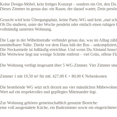
Keine Design-Möbel, kein fertiges Konzept – sondern ein Ort, den Du s
Dieses Zimmer ist genau das: ein Raum, der darauf wartet, Dein pers
Gesucht wird kein Übergangsplatz, keine Party-WG und kein „mal sch
Ob Du studierst, unter der Woche pendelst oder einfach einen ruhige
vollständig sanierten Wohnung.
Die Lage in der Wilhelmstraße verbindet genau das, was im Alltag z
unmittelbarer Nähe. Direkt vor dem Haus hält der Bus – unkompliziert, 
Die Neckarmeile ist fußläufig erreichbar. Und wenn Du Abstand brauch
Die Wertwiese liegt nur wenige Schritte entfernt – viel Grün, offene
Die Wohnung verfügt insgesamt über 5 WG-Zimmer. Vier Zimmer sind in
Zimmer 1 mit 19,50 m² für mtl. 427,00 € + 80,00 € Nebenkosten
Die bestehende WG setzt sich derzeit aus vier männlichen Mitbewohn
Wert auf ein respektvolles und gepflegtes Miteinander legt.
Zur Wohnung gehören gemeinschaftlich genutzte Bereiche:
eine voll ausgestattete Küche, ein Badezimmer sowie ein eingerichtet