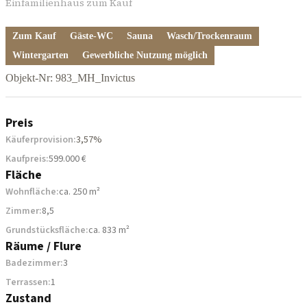
Einfamilienhaus zum Kauf
Zum Kauf
Gäste-WC
Sauna
Wasch/Trockenraum
Wintergarten
Gewerbliche Nutzung möglich
Objekt-Nr: 983_MH_Invictus
Preis
Käuferprovision:
3,57%
Kaufpreis:
599.000 €
Fläche
Wohnfläche:
ca. 250 m²
Zimmer:
8,5
Grundstücksfläche:
ca. 833 m²
Räume / Flure
Badezimmer:
3
Terrassen:
1
Zustand