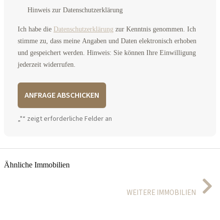
Hinweis zur Datenschutzerklärung
Ich habe die
Datenschutzerklärung
zur Kenntnis genommen. Ich
stimme zu, dass meine Angaben und Daten elektronisch erhoben
und gespeichert werden. Hinweis: Sie können Ihre Einwilligung
jederzeit widerrufen.
A
„
*
“ zeigt erforderliche Felder an
l
t
e
r
n
Ähnliche Immobilien
a
t
i
WEITERE IMMOBILIEN
v
e
:
Ein bisschen Campinggefühl, ein bisschen Ferienhaus – und dabei ein