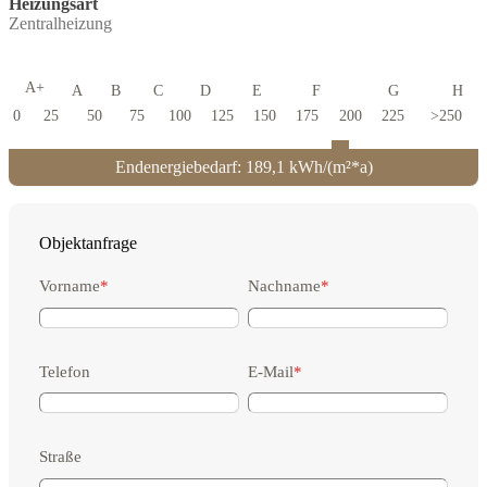
Heizungsart
Zentralheizung
A+
A
B
C
D
E
F
G
H
0
25
50
75
100
125
150
175
200
225
>250
Endenergiebedarf: 189,1 kWh/(m²*a)
Objektanfrage
Vorname
*
Nachname
*
Telefon
E-Mail
*
Straße