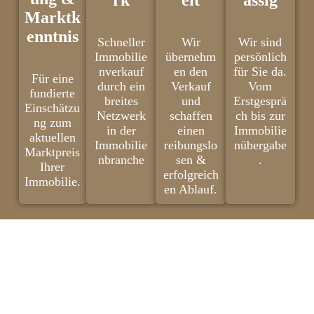
rk
eit
ässig
Marktk
enntnis
Schneller
Wir
Wir sind
Immobilie
übernehm
persönlich
nverkauf
en den
für Sie da.
Für eine
durch ein
Verkauf
Vom
fundierte
breites
und
Erstgesprä
Einschätzu
Netzwerk
schaffen
ch bis zur
ng zum
in der
einen
Immobilie
aktuellen
Immobilie
reibungslo
nübergabe
Marktpreis
nbranche
sen &
.
Ihrer
erfolgreich
Immobilie.
en Ablauf.