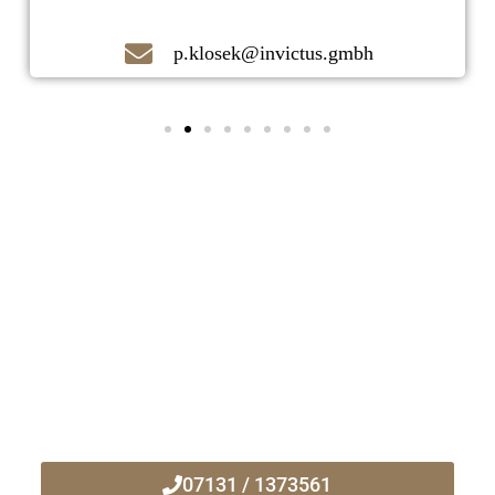
p.klosek@invictus.gmbh
Kontaktieren Sie uns noch heute!
Ihr zuverlässiger Immobilienmakler
vor Ort!
07131 / 1373561