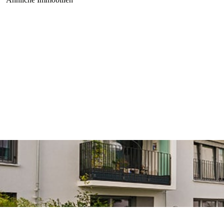
Ein bisschen Campinggefühl, ein bisschen Ferienhaus – und dabei ein