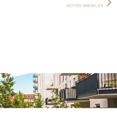
WEITERE IMMOBILIEN
apitalanlage in Neckargartach.
Wohnen über den Dächern von Heilbronn-Ost, DG-Whg. mit traumhaft