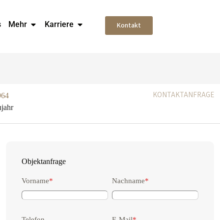
s
Mehr
Karriere
Kontakt
KONTAKTANFRAGE
964
jahr
Objektanfrage
Vorname
*
Nachname
*
Telefon
E-Mail
*