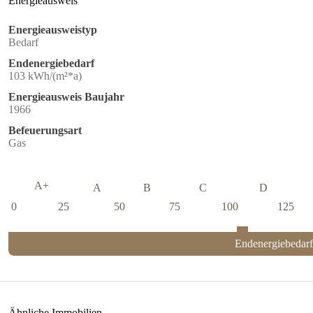
Energieausweis
Energieausweistyp
Bedarf
Endenergiebedarf
103 kWh/(m²*a)
Energieausweis Baujahr
1966
Befeuerungsart
Gas
A+
A
B
C
D
0
25
50
75
100
125
Endenergiebedar
Ähnliche Immobilien