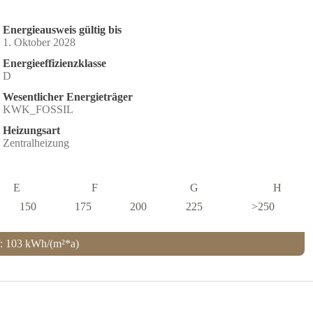
Energieausweis gültig bis
1. Oktober 2028
Energieeffizienzklasse
D
Wesentlicher Energieträger
KWK_FOSSIL
Heizungsart
Zentralheizung
E
F
G
H
150
175
200
225
>250
f: 103 kWh/(m²*a)