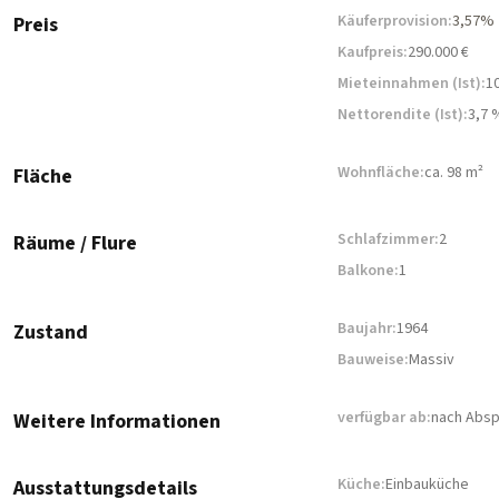
Käuferprovision:
3,57%
Preis
Kaufpreis:
290.000 €
Mieteinnahmen (Ist):
10
Nettorendite (Ist):
3,7 
Wohnfläche:
ca. 98 m²
Fläche
Schlafzimmer:
2
Räume / Flure
Balkone:
1
Baujahr:
1964
Zustand
Bauweise:
Massiv
verfügbar ab:
nach Abs
Weitere Informationen
Küche:
Einbauküche
Ausstattungsdetails