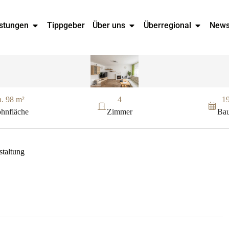
stungen
Tippgeber
Über uns
Überregional
New
a. 98 m²
4
1
hnfläche
Zimmer
Bau
staltung