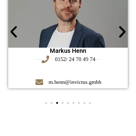
Markus Henn
0152/ 24 70 49 74
m.henn@invictus.gmbh