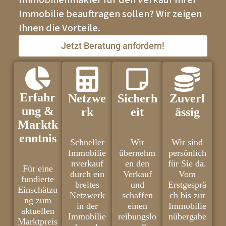
Immobilienmakler für den Verkauf Ihrer
Immobilie beauftragen sollen? Wir zeigen
Ihnen die Vorteile.
Jetzt Beratung anfordern!
Erfahr
Netzwe
Sicherh
Zuverl
ung &
rk
eit
ässig
Marktk
enntnis
Schneller
Wir
Wir sind
Immobilie
übernehm
persönlich
nverkauf
en den
für Sie da.
Für eine
durch ein
Verkauf
Vom
fundierte
breites
und
Erstgesprä
Einschätzu
Netzwerk
schaffen
ch bis zur
ng zum
in der
einen
Immobilie
aktuellen
Immobilie
reibungslo
nübergabe
Marktpreis