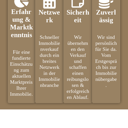
Erfahr
Netzwe
Sicherh
Zuverl
ung &
rk
eit
ässig
Marktk
enntnis
Schneller
Wir
Wir sind
Immobilie
übernehm
persönlich
nverkauf
en den
für Sie da.
Für eine
durch ein
Verkauf
Vom
fundierte
breites
und
Erstgesprä
Einschätzu
Netzwerk
schaffen
ch bis zur
ng zum
in der
einen
Immobilie
aktuellen
Immobilie
reibungslo
nübergabe
Marktpreis
nbranche
sen &
.
Ihrer
erfolgreich
Immobilie.
en Ablauf.