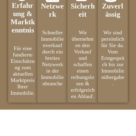
Erfahr
Netzwe
Sicherh
Zuverl
ung &
rk
eit
ässig
Marktk
enntnis
Schneller
Wir
Wir sind
Immobilie
übernehm
persönlich
nverkauf
en den
für Sie da.
Für eine
durch ein
Verkauf
Vom
fundierte
breites
und
Erstgesprä
Einschätzu
Netzwerk
schaffen
ch bis zur
ng zum
in der
einen
Immobilie
aktuellen
Immobilie
reibungslo
nübergabe
Marktpreis
nbranche
sen &
.
Ihrer
erfolgreich
Immobilie.
en Ablauf.