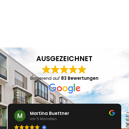
AUSGEZEICHNET
Basierend auf
83 Bewertungen
Martina Buettner
vor 5 Monaten