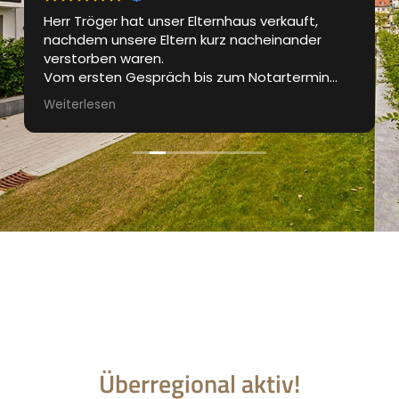
Herr Tröger hat unser Elternhaus verkauft,
nachdem unsere Eltern kurz nacheinander
verstorben waren.
Vom ersten Gespräch bis zum Notartermin
waren wir bestens betreut. Das Exposé wurde
Weiterlesen
professionell gestaltet, die
Besichtigungstermine waren gut organisiert.
Regelmässig wurden wir über den aktuellen
Stand des Verkaufprozesses informiert.
Sehr guter und professioneller Auftritt und für
uns die perfekte Lösung in einer für uns nicht
einfachen Zeit.
Danke Marcus
Überregional aktiv!