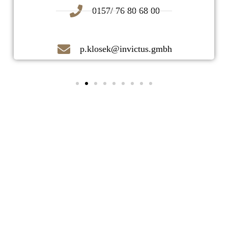
0157/ 76 80 68 00
p.klosek@invictus.gmbh
Kontaktieren Sie uns noch heute!
Ihr zuverlässiger Immobilienmakler
vor Ort!