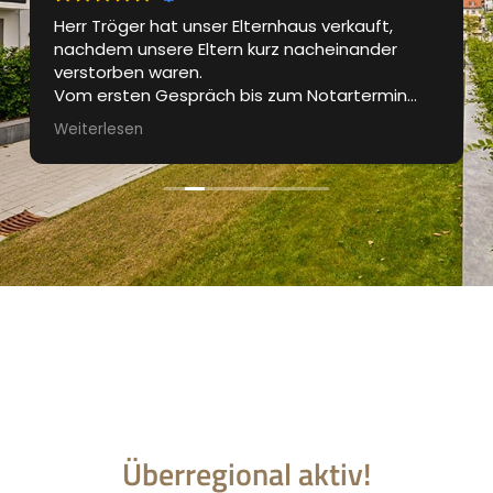
Herr Tröger hat unser Elternhaus verkauft,
nachdem unsere Eltern kurz nacheinander
verstorben waren.
Vom ersten Gespräch bis zum Notartermin
waren wir bestens betreut. Das Exposé wurde
Weiterlesen
professionell gestaltet, die
Besichtigungstermine waren gut organisiert.
Regelmässig wurden wir über den aktuellen
Stand des Verkaufprozesses informiert.
Sehr guter und professioneller Auftritt und für
uns die perfekte Lösung in einer für uns nicht
einfachen Zeit.
Danke Marcus
Überregional aktiv!