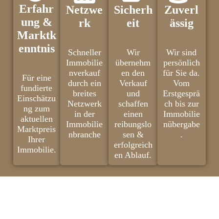
Erfahr
Netzwe
Sicherh
Zuverl
ung &
rk
eit
ässig
Marktk
enntnis
Schneller
Wir
Wir sind
Immobilie
übernehm
persönlich
nverkauf
en den
für Sie da.
Für eine
durch ein
Verkauf
Vom
fundierte
breites
und
Erstgesprä
Einschätzu
Netzwerk
schaffen
ch bis zur
ng zum
in der
einen
Immobilie
aktuellen
Immobilie
reibungslo
nübergabe
Marktpreis
nbranche
sen &
.
Ihrer
erfolgreich
Immobilie.
en Ablauf.