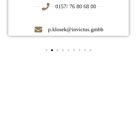
0157/ 76 80 68 00
p.klosek@invictus.gmbh
Kontaktieren Sie uns noch heute!
Ihr zuverlässiger Immobilienmakler
vor Ort!