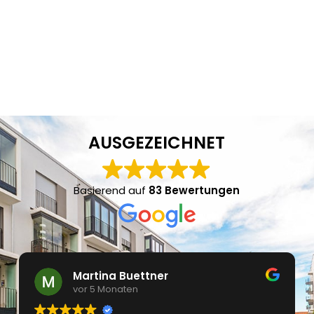
AUSGEZEICHNET
Basierend auf
83 Bewertungen
Martina Buettner
vor 5 Monaten