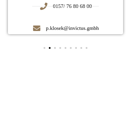
0157/ 76 80 68 00
p.klosek@invictus.gmbh
Kontaktieren Sie uns noch heute!
Ihr zuverlässiger Immobilienmakler
vor Ort!