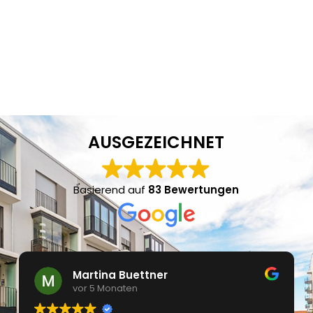
AUSGEZEICHNET
Basierend auf
83 Bewertungen
Martina Buettner
vor 5 Monaten