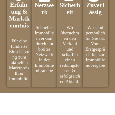
Erfahr
Netzwe
Sicherh
Zuverl
ung &
rk
eit
ässig
Marktk
enntnis
Schneller
Wir
Wir sind
Immobilie
übernehm
persönlich
nverkauf
en den
für Sie da.
Für eine
durch ein
Verkauf
Vom
fundierte
breites
und
Erstgesprä
Einschätzu
Netzwerk
schaffen
ch bis zur
ng zum
in der
einen
Immobilie
aktuellen
Immobilie
reibungslo
nübergabe
Marktpreis
nbranche
sen &
.
Ihrer
erfolgreich
Immobilie.
en Ablauf.