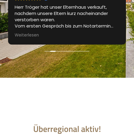
Herr Tröger hat unser Elternhaus verkauft,
nachdem unsere Eltern kurz nacheinander
verstorben waren.
Vom ersten Gespräch bis zum Notartermin
waren wir bestens betreut. Das Exposé wurde
Weiterlesen
professionell gestaltet, die
Besichtigungstermine waren gut organisiert.
Regelmässig wurden wir über den aktuellen
Stand des Verkaufprozesses informiert.
Sehr guter und professioneller Auftritt und für
uns die perfekte Lösung in einer für uns nicht
einfachen Zeit.
Danke Marcus
Überregional aktiv!