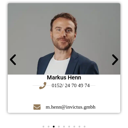
Markus Henn
0152/ 24 70 49 74
m.henn@invictus.gmbh