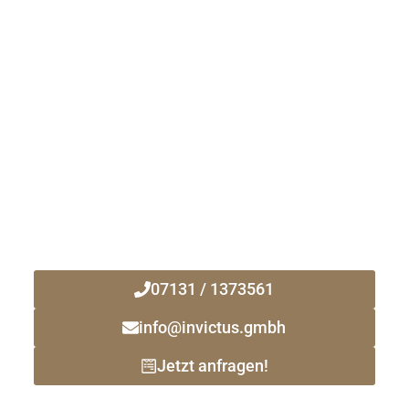
Kontaktieren Sie uns noch heute!
Ihr zuverlässiger Immobilienmakler
vor Ort!
07131 / 1373561
info@invictus.gmbh
Jetzt anfragen!