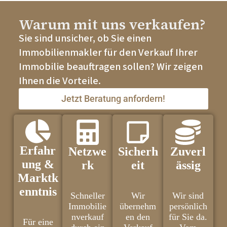
Warum mit uns verkaufen?
Sie sind unsicher, ob Sie einen
Immobilienmakler für den Verkauf Ihrer
Immobilie beauftragen sollen? Wir zeigen
Ihnen die Vorteile.
Jetzt Beratung anfordern!
Erfahr
Netzwe
Sicherh
Zuverl
ung &
rk
eit
ässig
Marktk
enntnis
Schneller
Wir
Wir sind
Immobilie
übernehm
persönlich
nverkauf
en den
für Sie da.
Für eine