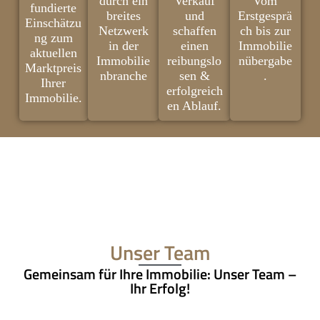
durch ein
Verkauf
Vom
fundierte
breites
und
Erstgesprä
Einschätzu
Netzwerk
schaffen
ch bis zur
ng zum
in der
einen
Immobilie
aktuellen
Immobilie
reibungslo
nübergabe
Marktpreis
nbranche
sen &
.
Ihrer
erfolgreich
Immobilie.
en Ablauf.
Unser Team
Gemeinsam für Ihre Immobilie: Unser Team –
Ihr Erfolg!