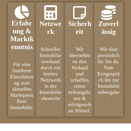
Erfahr
Netzwe
Sicherh
Zuverl
ung &
rk
eit
ässig
Marktk
enntnis
Schneller
Wir
Wir sind
Immobilie
übernehm
persönlich
nverkauf
en den
für Sie da.
Für eine
durch ein
Verkauf
Vom
fundierte
breites
und
Erstgesprä
Einschätzu
Netzwerk
schaffen
ch bis zur
ng zum
in der
einen
Immobilie
aktuellen
Immobilie
reibungslo
nübergabe
Marktpreis
nbranche
sen &
.
Ihrer
erfolgreich
Immobilie.
en Ablauf.