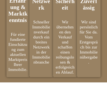
Erfahr
Netzwe
Sicherh
Zuverl
ung &
rk
eit
ässig
Marktk
enntnis
Schneller
Wir
Wir sind
Immobilie
übernehm
persönlich
nverkauf
en den
für Sie da.
Für eine
durch ein
Verkauf
Vom
fundierte
breites
und
Erstgesprä
Einschätzu
Netzwerk
schaffen
ch bis zur
ng zum
in der
einen
Immobilie
aktuellen
Immobilie
reibungslo
nübergabe
Marktpreis
nbranche
sen &
.
Ihrer
erfolgreich
Immobilie.
en Ablauf.