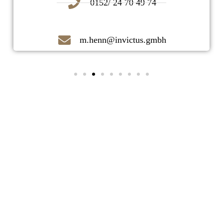
0152/ 24 70 49 74
m.henn@invictus.gmbh
Kontaktieren Sie uns noch heute!
Ihr zuverlässiger Immobilienmakler
vor Ort!