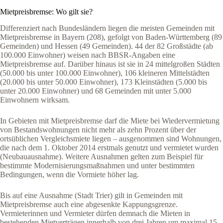
Mietpreisbremse: Wo gilt sie?
Differenziert nach Bundesländern liegen die meisten Gemeinden mit
Mietpreisbremse in Bayern (208), gefolgt von Baden-Württemberg (89
Gemeinden) und Hessen (49 Gemeinden). 44 der 82 Großstädte (ab
100.000 Einwohner) weisen nach BBSR-Angaben eine
Mietpreisbremse auf. Darüber hinaus ist sie in 24 mittelgroßen Städten
(50.000 bis unter 100.000 Einwohner), 106 kleineren Mittelstädten
(20.000 bis unter 50.000 Einwohner), 173 Kleinstädten (5.000 bis
unter 20.000 Einwohner) und 68 Gemeinden mit unter 5.000
Einwohnern wirksam.
In Gebieten mit Mietpreisbremse darf die Miete bei Wiedervermietung
von Bestandswohnungen nicht mehr als zehn Prozent über der
ortsüblichen Vergleichsmiete liegen – ausgenommen sind Wohnungen,
die nach dem 1. Oktober 2014 erstmals genutzt und vermietet wurden
(Neubauausnahme). Weitere Ausnahmen gelten zum Beispiel für
bestimmte Modernisierungsmaßnahmen und unter bestimmten
Bedingungen, wenn die Vormiete höher lag.
Bis auf eine Ausnahme (Stadt Trier) gilt in Gemeinden mit
Mietpreisbremse auch eine abgesenkte Kappungsgrenze.
Vermieterinnen und Vermieter dürfen demnach die Mieten in
bestehenden Mietverträgen innerhalb von drei Jahren um maximal 15