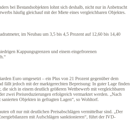
ers bei Bestandsobjekten lohnt sich deshalb, nicht nur in Anbetracht
erbs häufig gleichauf mit der Miete eines vergleichbaren Objektes.
adratmeter, im Neubau um 3,5 bis 4,5 Prozent auf 12,60 bis 14,40
 niedrigen Kappungsgrenzen und einem eingefrorenen
ch.“
iarden Euro umgesetzt – ein Plus von 21 Prozent gegenüber dem
nd fällt jedoch mit der marktgerechten Bepreisung: In guter Lage finden
, die sich in einem deutlich größeren Wettbewerb mit vergleichbaren
oder zwei Preisreduzierungen erfolgreich vermarktet werden. „Nach
t sanierten Objekten in gefragten Lagen“, so Wohltorf.
uten oft nur mit deutlichen Preisabschlägen vermittelbar sind. „Der
 Energiebilanzen mit Aufschlägen sanktionieren“, führt der IVD-