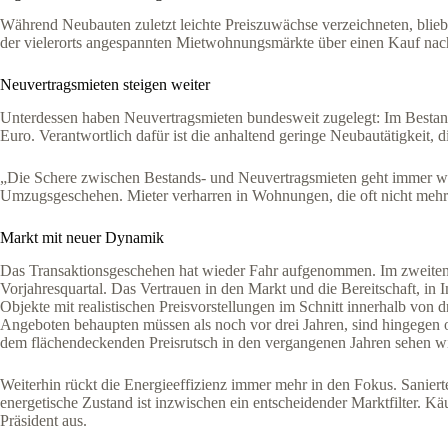
Während Neubauten zuletzt leichte Preiszuwächse verzeichneten, blieb
der vielerorts angespannten Mietwohnungsmärkte über einen Kauf nach
Neuvertragsmieten steigen weiter
Unterdessen haben Neuvertragsmieten bundesweit zugelegt: Im Bestand k
Euro. Verantwortlich dafür ist die anhaltend geringe Neubautätigkeit, 
„Die Schere zwischen Bestands- und Neuvertragsmieten geht immer we
Umzugsgeschehen. Mieter verharren in Wohnungen, die oft nicht mehr 
Markt mit neuer Dynamik
Das Transaktionsgeschehen hat wieder Fahr aufgenommen. Im zweiten
Vorjahresquartal. Das Vertrauen in den Markt und die Bereitschaft, in 
Objekte mit realistischen Preisvorstellungen im Schnitt innerhalb von
Angeboten behaupten müssen als noch vor drei Jahren, sind hingegen o
dem flächendeckenden Preisrutsch in den vergangenen Jahren sehen wir 
Weiterhin rückt die Energieeffizienz immer mehr in den Fokus. Saniert
energetische Zustand ist inzwischen ein entscheidender Marktfilter. Kä
Präsident aus.