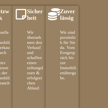
tzw
Sicher
Zuver
k
heit
lässig
nelle
Wir
Wir sind
überneh
persönlic
obili
men den
h für Sie
erkau
Verkauf
da. Vom
urch
und
Erstgesp
schaffen
räch bis
ites
einen
zur
tzwer
reibungsl
Immobili
n der
osen &
enüberga
obili
erfolgrei
be.
ranch
chen
Ablauf.