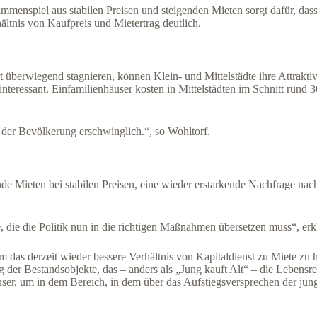
sammenspiel aus stabilen Preisen und steigenden Mieten sorgt dafür, da
ltnis von Kaufpreis und Mietertrag deutlich.
überwiegend stagnieren, können Klein- und Mittelstädte ihre Attraktivit
teressant. Einfamilienhäuser kosten in Mittelstädten im Schnitt rund 
n der Bevölkerung erschwinglich.“, so Wohltorf.
e Mieten bei stabilen Preisen, eine wieder erstarkende Nachfrage nac
 die die Politik nun in die richtigen Maßnahmen übersetzen muss“, erkl
das derzeit wieder bessere Verhältnis von Kapitaldienst zu Miete zu 
der Bestandsobjekte, das – anders als „Jung kauft Alt“ – die Lebensrea
er, um in dem Bereich, in dem über das Aufstiegsversprechen der jun