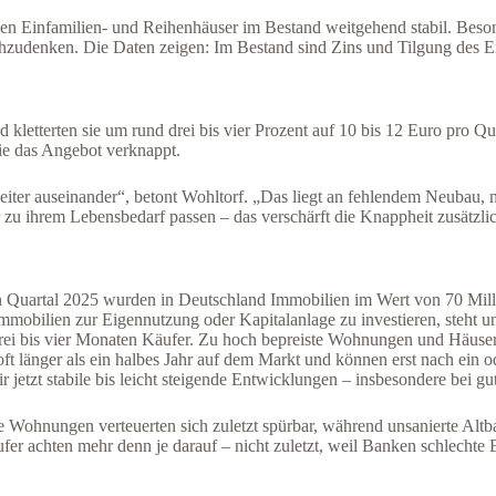
en Einfamilien- und Reihenhäuser im Bestand weitgehend stabil. Besond
zudenken. Die Daten zeigen: Im Bestand sind Zins und Tilgung des Erw
letterten sie um rund drei bis vier Prozent auf 10 bis 12 Euro pro Qu
die das Angebot verknappt.
iter auseinander“, betont Wohltorf. „Das liegt an fehlendem Neubau,
zu ihrem Lebensbedarf passen – das verschärft die Knappheit zusätzli
 Quartal 2025 wurden in Deutschland Immobilien im Wert von 70 Mill
Immobilien zur Eigennutzung oder Kapitalanlage zu investieren, steht u
 drei bis vier Monaten Käufer. Zu hoch bepreiste Wohnungen und Häuser
ft länger als ein halbes Jahr auf dem Markt und können erst nach ein 
jetzt stabile bis leicht steigende Entwicklungen – insbesondere bei gu
e Wohnungen verteuerten sich zuletzt spürbar, während unsanierte Altba
ufer achten mehr denn je darauf – nicht zuletzt, weil Banken schlechte