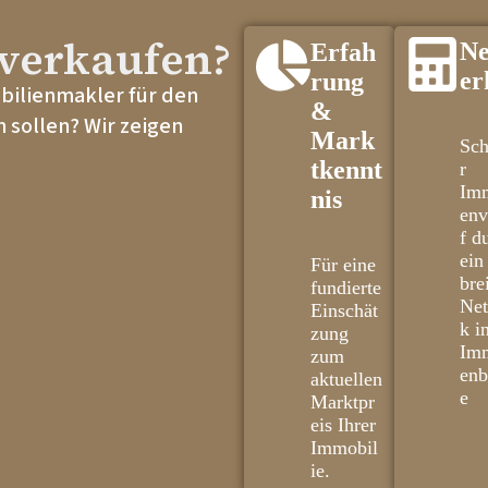
verkaufen?
Ne
Erfah
er
rung
obilienmakler für den
&
 sollen? Wir zeigen
Mark
Sch
tkennt
r
Imm
nis
env
f d
ein
Für eine
bre
fundierte
Ne
Einschät
k i
zung
Imm
zum
enb
aktuellen
e
Marktpr
eis Ihrer
Immobil
ie.