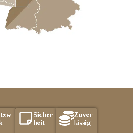
tzw
Sicher
Zuver
k
heit
lässig