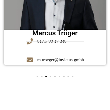
Marcus Tröger
0171/ 99 17 340
m.troeger@invictus.gmbh