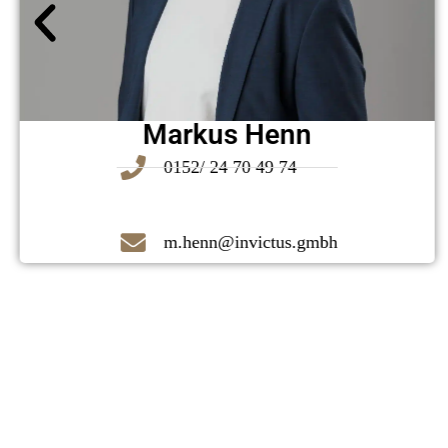
Markus Henn
0152/ 24 70 49 74
m.henn@invictus.gmbh