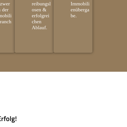
tzwer
reibungsl
Immobili
n der
osen &
enüberga
obili
erfolgrei
be.
ranch
chen
Ablauf.
rfolg!