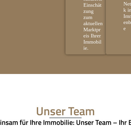
Ne
Einschät
k i
zung
Imm
zum
enb
aktuellen
e
Marktpr
eis Ihrer
Immobil
ie.
Unser Team
nsam für Ihre Immobilie: Unser Team – Ihr E