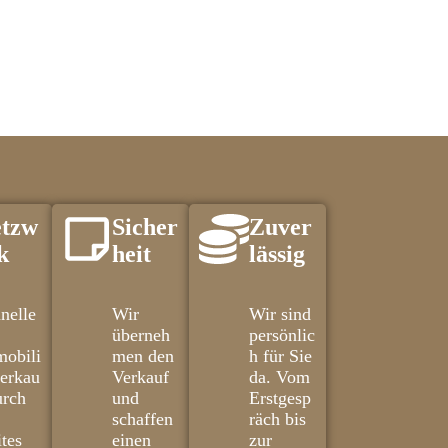
tzw
Sicher
Zuver
k
heit
lässig
nelle
Wir
Wir sind
überneh
persönlic
obili
men den
h für Sie
erkau
Verkauf
da. Vom
urch
und
Erstgesp
schaffen
räch bis
ites
einen
zur