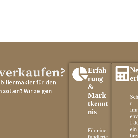
verkaufen?
Ne
Erfah
er
rung
obilienmakler für den
&
 sollen? Wir zeigen
Mark
Sch
tkennt
r
Imm
nis
env
f d
ein
Für eine
bre
fundierte