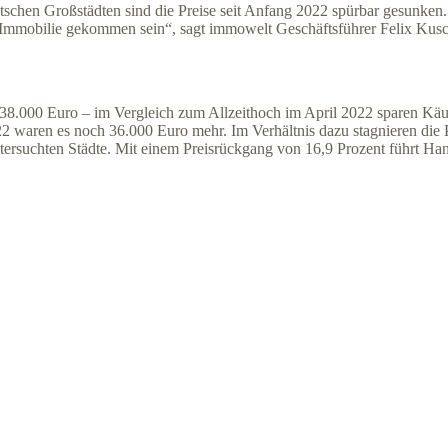
schen Großstädten sind die Preise seit Anfang 2022 spürbar gesunken. A
r Immobilie gekommen sein“, sagt immowelt Geschäftsführer Felix Kusc
 638.000 Euro – im Vergleich zum Allzeithoch im April 2022 sparen Käuf
aren es noch 36.000 Euro mehr. Im Verhältnis dazu stagnieren die Pre
r untersuchten Städte. Mit einem Preisrückgang von 16,9 Prozent führt 