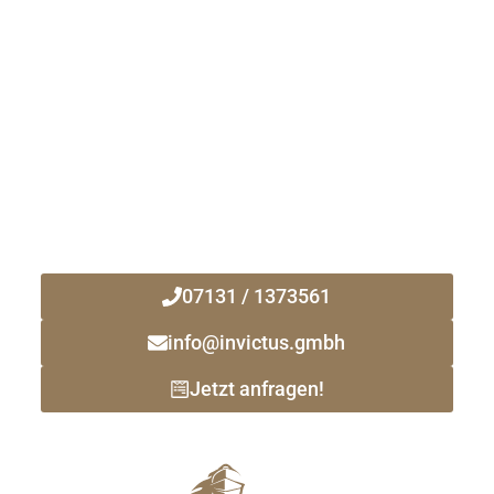
Kontaktieren Sie uns noch heute!
Ihr zuverlässiger Immobilienmakler
vor Ort!
07131 / 1373561
info@invictus.gmbh
Jetzt anfragen!