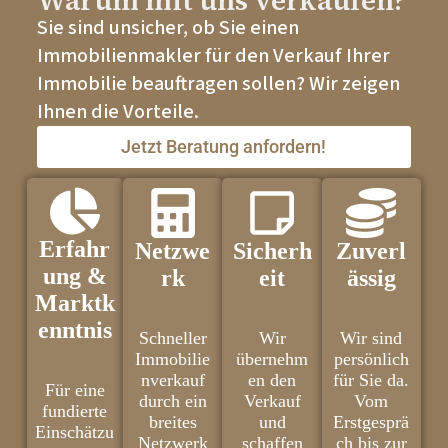
Warum mit uns verkaufen?
Sie sind unsicher, ob Sie einen
Immobilienmakler für den Verkauf Ihrer
Immobilie beauftragen sollen? Wir zeigen
Ihnen die Vorteile.
Jetzt Beratung anfordern!
Erfahr
Netzwe
Sicherh
Zuverl
ung &
rk
eit
ässig
Marktk
enntnis
Schneller
Wir
Wir sind
Immobilie
übernehm
persönlich
nverkauf
en den
für Sie da.
Für eine
durch ein
Verkauf
Vom
fundierte
breites
und
Erstgesprä
Einschätzu
Netzwerk
schaffen
ch bis zur