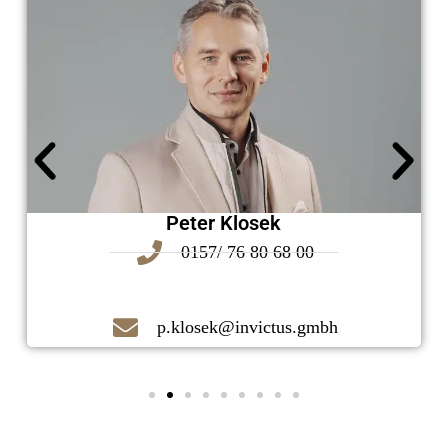
Peter Klosek
0157/ 76 80 68 00
p.klosek@invictus.gmbh