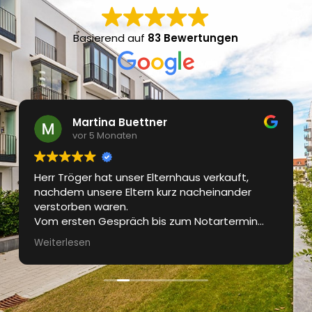
Basierend auf
83 Bewertungen
Martina Buettner
vor 5 Monaten
Herr Tröger hat unser Elternhaus verkauft,
nachdem unsere Eltern kurz nacheinander
verstorben waren.
Vom ersten Gespräch bis zum Notartermin
waren wir bestens betreut. Das Exposé wurde
Weiterlesen
professionell gestaltet, die
Besichtigungstermine waren gut organisiert.
Regelmässig wurden wir über den aktuellen
Stand des Verkaufprozesses informiert.
Sehr guter und professioneller Auftritt und für