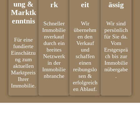
ung &
rk
eit
ässig
Marktk
enntnis
Schneller
Wir
Wir sind
Immobilie
übernehm
persönlich
nverkauf
en den
für Sie da.
Für eine
durch ein
Verkauf
Vom
fundierte
breites
und
Erstgesprä
Einschätzu
Netzwerk
schaffen
ch bis zur
ng zum
in der
einen
Immobilie
aktuellen
Immobilie
reibungslo
nübergabe
Marktpreis
nbranche
sen &
.
Ihrer
erfolgreich
Immobilie.
en Ablauf.