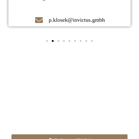
p.klosek@invictus.gmbh
Kontaktieren Sie uns noch heute!
Ihr zuverlässiger Immobilienmakler
vor Ort!