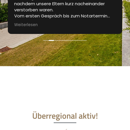
nachdem unsere Eltern kurz nacheinander
verstorben waren.
Vom ersten Gespräch bis zum Notartermin
waren wir bestens betreut. Das Exposé wurde
Weiterlesen
professionell gestaltet, die
Besichtigungstermine waren gut organisiert.
Regelmässig wurden wir über den aktuellen
Stand des Verkaufprozesses informiert.
Sehr guter und professioneller Auftritt und für
uns die perfekte Lösung in einer für uns nicht
einfachen Zeit.
Danke Marcus
Überregional aktiv!