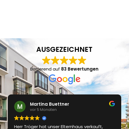
AUSGEZEICHNET
Basierend auf
83 Bewertungen
Martina Buettner
vor 5 Monaten
Herr Tröger hat unser Elternhaus verkauft,