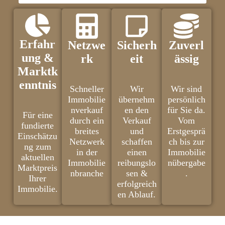
Erfahr
Netzwe
Sicherh
Zuverl
ung &
rk
eit
ässig
Marktk
enntnis
Schneller
Wir
Wir sind
Immobilie
übernehm
persönlich
nverkauf
en den
für Sie da.
Für eine
durch ein
Verkauf
Vom
fundierte
breites
und
Erstgesprä
Einschätzu
Netzwerk
schaffen
ch bis zur
ng zum
in der
einen
Immobilie
aktuellen
Immobilie
reibungslo
nübergabe
Marktpreis
nbranche
sen &
.
Ihrer
erfolgreich
Immobilie.
en Ablauf.