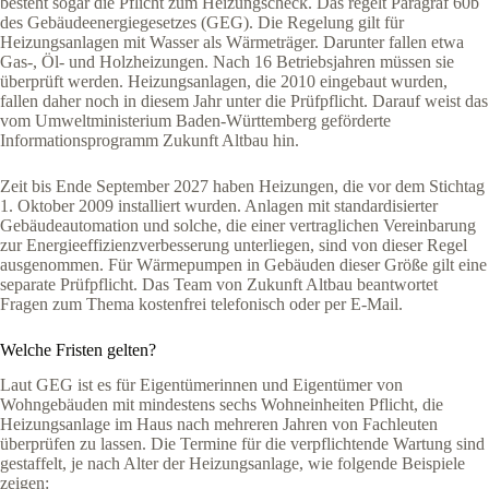
besteht sogar die Pflicht zum Heizungscheck. Das regelt Paragraf 60b
des Gebäudeenergiegesetzes (GEG). Die Regelung gilt für
Heizungsanlagen mit Wasser als Wärmeträger. Darunter fallen etwa
Gas-, Öl- und Holzheizungen. Nach 16 Betriebsjahren müssen sie
überprüft werden. Heizungsanlagen, die 2010 eingebaut wurden,
fallen daher noch in diesem Jahr unter die Prüfpflicht. Darauf weist das
vom Umweltministerium Baden-Württemberg geförderte
Informationsprogramm Zukunft Altbau hin.
Zeit bis Ende September 2027 haben Heizungen, die vor dem Stichtag
1. Oktober 2009 installiert wurden. Anlagen mit standardisierter
Gebäudeautomation und solche, die einer vertraglichen Vereinbarung
zur Energieeffizienzverbesserung unterliegen, sind von dieser Regel
ausgenommen. Für Wärmepumpen in Gebäuden dieser Größe gilt eine
separate Prüfpflicht. Das Team von Zukunft Altbau beantwortet
Fragen zum Thema kostenfrei telefonisch oder per E-Mail.
Welche Fristen gelten?
Laut GEG ist es für Eigentümerinnen und Eigentümer von
Wohngebäuden mit mindestens sechs Wohneinheiten Pflicht, die
Heizungsanlage im Haus nach mehreren Jahren von Fachleuten
überprüfen zu lassen. Die Termine für die verpflichtende Wartung sind
gestaffelt, je nach Alter der Heizungsanlage, wie folgende Beispiele
zeigen: