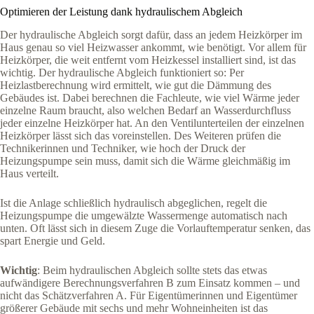
Optimieren der Leistung dank hydraulischem Abgleich
Der hydraulische Abgleich sorgt dafür, dass an jedem Heizkörper im
Haus genau so viel Heizwasser ankommt, wie benötigt. Vor allem für
Heizkörper, die weit entfernt vom Heizkessel installiert sind, ist das
wichtig. Der hydraulische Abgleich funktioniert so: Per
Heizlastberechnung wird ermittelt, wie gut die Dämmung des
Gebäudes ist. Dabei berechnen die Fachleute, wie viel Wärme jeder
einzelne Raum braucht, also welchen Bedarf an Wasserdurchfluss
jeder einzelne Heizkörper hat. An den Ventilunterteilen der einzelnen
Heizkörper lässt sich das voreinstellen. Des Weiteren prüfen die
Technikerinnen und Techniker, wie hoch der Druck der
Heizungspumpe sein muss, damit sich die Wärme gleichmäßig im
Haus verteilt.
Ist die Anlage schließlich hydraulisch abgeglichen, regelt die
Heizungspumpe die umgewälzte Wassermenge automatisch nach
unten. Oft lässt sich in diesem Zuge die Vorlauftemperatur senken, das
spart Energie und Geld.
Wichtig
: Beim hydraulischen Abgleich sollte stets das etwas
aufwändigere Berechnungsverfahren B zum Einsatz kommen – und
nicht das Schätzverfahren A. Für Eigentümerinnen und Eigentümer
größerer Gebäude mit sechs und mehr Wohneinheiten ist das