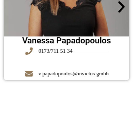
Vanessa Papadopoulos
0173/711 51 34
v.papadopoulos@invictus.gmbh