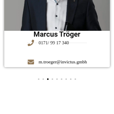
Marcus Tröger
0171/ 99 17 340
m.troeger@invictus.gmbh