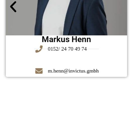
Markus Henn
0152/ 24 70 49 74
m.henn@invictus.gmbh