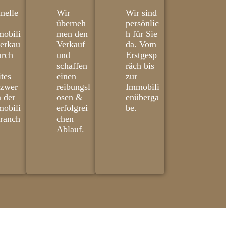
nelle
Wir
Wir sind
überneh
persönlic
obili
men den
h für Sie
erkau
Verkauf
da. Vom
urch
und
Erstgesp
schaffen
räch bis
ites
einen
zur
tzwer
reibungsl
Immobili
n der
osen &
enüberga
obili
erfolgrei
be.
ranch
chen
Ablauf.