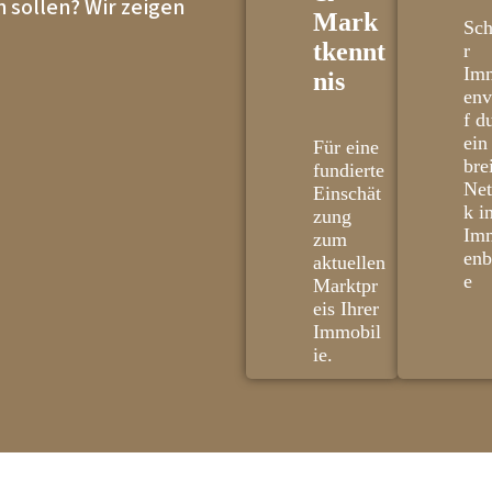
 sollen? Wir zeigen
Mark
Sch
tkennt
r
Imm
nis
env
f d
ein
Für eine
bre
fundierte
Ne
Einschät
k i
zung
Imm
zum
enb
aktuellen
e
Marktpr
eis Ihrer
Immobil
ie.