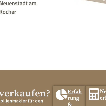
Neuenstadt am
Kocher
verkaufen?
Ne
Erfah
er
rung
obilienmakler für den
&