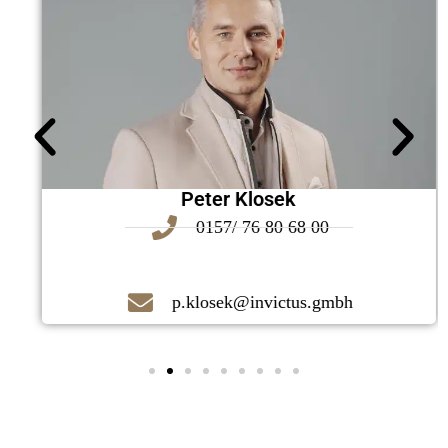
Peter Klosek
0157/ 76 80 68 00
p.klosek@invictus.gmbh