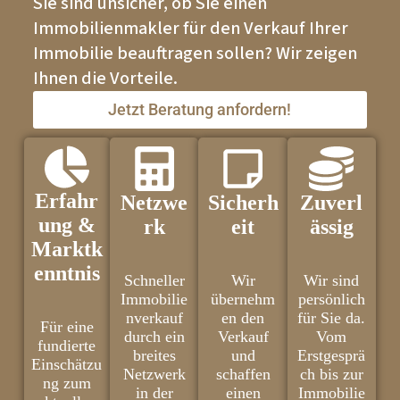
Sie sind unsicher, ob Sie einen
Immobilienmakler für den Verkauf Ihrer
Immobilie beauftragen sollen? Wir zeigen
Ihnen die Vorteile.
Jetzt Beratung anfordern!
Erfahr
Netzwe
Sicherh
Zuverl
ung &
rk
eit
ässig
Marktk
enntnis
Schneller
Wir
Wir sind
Immobilie
übernehm
persönlich
nverkauf
en den
für Sie da.
Für eine
durch ein
Verkauf
Vom
fundierte
breites
und
Erstgesprä
Einschätzu
Netzwerk
schaffen
ch bis zur
ng zum
in der
einen
Immobilie