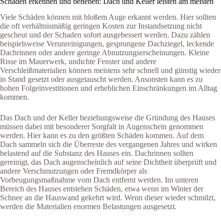
Schäden erkennen und beheben: Dach und Keller leisten am meisten
Viele Schäden können mit bloßem Auge erkannt werden. Hier sollten
die oft verhältnismäßig geringen Kosten zur Instandsetzung nicht
gescheut und der Schaden sofort ausgebessert werden. Dazu zählen
beispielsweise Verunreinigungen, gesprungene Dachziegel, leckende
Dachrinnen oder andere geringe Abnutzungserscheinungen. Kleine
Risse im Mauerwerk, undichte Fenster und andere
Verschleißmaterialien können meistens sehr schnell und günstig wieder
in Stand gesetzt oder ausgetauscht werden. Ansonsten kann es zu
hohen Folgeinvestitionen und erheblichen Einschränkungen im Alltag
kommen.
Das Dach und der Keller beziehungsweise die Gründung des Hauses
müssen dabei mit besonderer Sorgfalt in Augenschein genommen
werden. Hier kann es zu den größten Schäden kommen. Auf dem
Dach sammeln sich die Überreste des vergangenen Jahres und wirken
belastend auf die Substanz des Hauses ein. Dachrinnen sollten
gereinigt, das Dach augenscheinlich auf seine Dichtheit überprüft und
andere Verschmutzungen oder Fremdkörper als
Vorbeugungsmaßnahme vom Dach entfernt werden. Im unteren
Bereich des Hauses entstehen Schäden, etwa wenn im Winter der
Schnee an die Hauswand gekehrt wird. Wenn dieser wieder schmilzt,
werden die Materialien enormen Belastungen ausgesetzt.