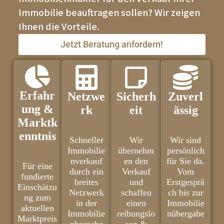
Immobilie beauftragen sollen? Wir zeigen
Ihnen die Vorteile.
Jetzt Beratung anfordern!
Erfahr
Netzwe
Sicherh
Zuverl
ung &
rk
eit
ässig
Marktk
enntnis
Schneller
Wir
Wir sind
Immobilie
übernehm
persönlich
nverkauf
en den
für Sie da.
Für eine
durch ein
Verkauf
Vom
fundierte
breites
und
Erstgesprä
Einschätzu
Netzwerk
schaffen
ch bis zur
ng zum
in der
einen
Immobilie
aktuellen
Immobilie
reibungslo
nübergabe
Marktpreis