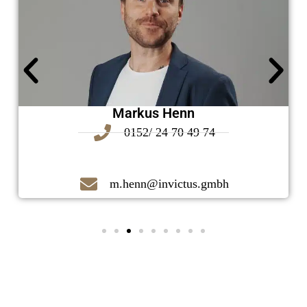
Markus Henn
0152/ 24 70 49 74
m.henn@invictus.gmbh