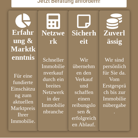
Jetzt Beratung anfordern!
Erfahr
Netzwe
Sicherh
Zuverl
ung &
rk
eit
ässig
Marktk
enntnis
Schneller
Wir
Wir sind
Immobilie
übernehm
persönlich
nverkauf
en den
für Sie da.
Für eine
durch ein
Verkauf
Vom
fundierte
breites
und
Erstgesprä
Einschätzu
Netzwerk
schaffen
ch bis zur
ng zum
in der
einen
Immobilie
aktuellen
Immobilie
reibungslo
nübergabe
Marktpreis
nbranche
sen &
.
Ihrer
erfolgreich
Immobilie.
en Ablauf.