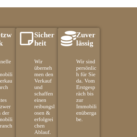
tzw
Sicher
Zuver
k
heit
lässig
nelle
Wir
Wir sind
überneh
persönlic
obili
men den
h für Sie
erkau
Verkauf
da. Vom
urch
und
Erstgesp
schaffen
räch bis
ites
einen
zur
tzwer
reibungsl
Immobili
n der
osen &
enüberga
obili
erfolgrei
be.
ranch
chen
Ablauf.