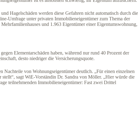
ungseigentümer ist es ansonsten schwierig, ihr Eigentum abzusichern.
 und Hagelschäden werden diese Gefahren nicht automatisch durch die
nline-Umfrage unter privaten Immobilieneigentümer zum Thema der
er Mehrfamilienhauses und 1.963 Eigentümer einer Eigentumswohnung,
tz gegen Elementarschäden haben, während nur rund 40 Prozent der
schaft, desto niedriger die Versicherungsquote.
ten Nachteile von Wohnungseigentümer deutlich. „Für einen einzelnen
stellt“, sagt WiE-Vorständin Dr. Sandra von Möller. „Hier würde die
frage teilnehmenden Immobilieneigentümer: Fast zwei Drittel