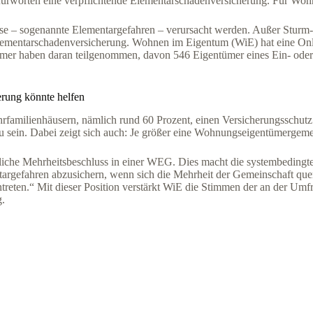
fürworten eine verpflichtende Elementarschadenversicherung. Für Wohn
se – sogenannte Elementargefahren – verursacht werden. Außer Sturm-
 Elementarschadenversicherung. Wohnen im Eigentum (WiE) hat eine O
ümer haben daran teilgenommen, davon 546 Eigentümer eines Ein- od
rung könnte helfen
hrfamilienhäusern, nämlich rund 60 Prozent, einen Versicherungsschu
ein. Dabei zeigt sich auch: Je größer eine Wohnungseigentümergemein
erliche Mehrheitsbeschluss in einer WEG. Dies macht die systembeding
rgefahren abzusichern, wenn sich die Mehrheit der Gemeinschaft quer 
intreten.“ Mit dieser Position verstärkt WiE die Stimmen der an der Um
g.