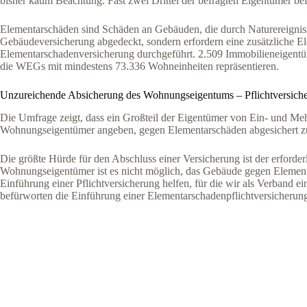
bisher kaum Beachtung. Fast zwei Drittel der befragten Eigentümer be
Elementarschäden sind Schäden an Gebäuden, die durch Naturereignis
Gebäudeversicherung abgedeckt, sondern erfordern eine zusätzliche
Elementarschadenversicherung durchgeführt. 2.509 Immobilieneigent
die WEGs mit mindestens 73.336 Wohneinheiten repräsentieren.
Unzureichende Absicherung des Wohnungseigentums – Pflichtversiche
Die Umfrage zeigt, dass ein Großteil der Eigentümer von Ein- und Me
Wohnungseigentümer angeben, gegen Elementarschäden abgesichert zu s
Die größte Hürde für den Abschluss einer Versicherung ist der erford
Wohnungseigentümer ist es nicht möglich, das Gebäude gegen Elementa
Einführung einer Pflichtversicherung helfen, für die wir als Verband e
befürworten die Einführung einer Elementarschadenpflichtversicherun