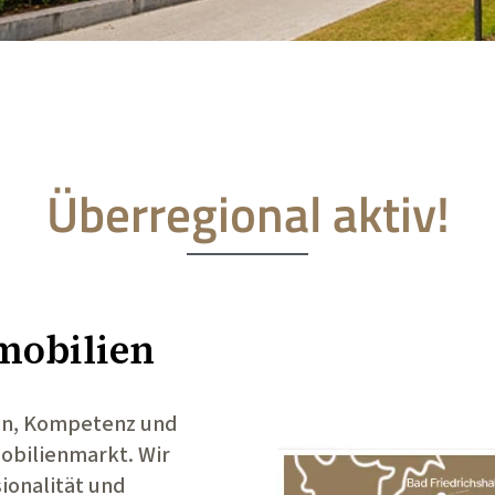
Sehr guter und professioneller Auftritt und für
uns die perfekte Lösung in einer für uns nicht
einfachen Zeit.
Danke Marcus
Überregional aktiv!
mobilien
en, Kompetenz und
bilienmarkt. Wir
ionalität und