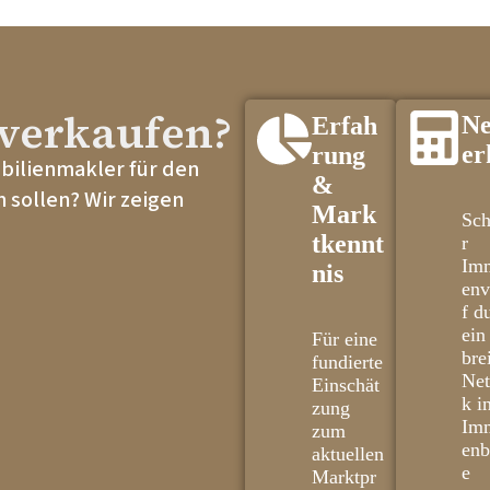
verkaufen?
Ne
Erfah
er
rung
obilienmakler für den
&
 sollen? Wir zeigen
Mark
Sch
tkennt
r
Imm
nis
env
f d
ein
Für eine
bre
fundierte
Ne
Einschät
k i
zung
Imm
zum
enb
aktuellen
e
Marktpr