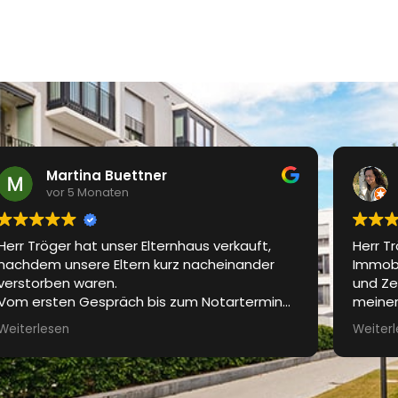
Martina Buettner
vor 5 Monaten
Herr Tröger hat unser Elternhaus verkauft,
Herr T
nachdem unsere Eltern kurz nacheinander
Immobil
verstorben waren.
und Ze
Vom ersten Gespräch bis zum Notartermin
meiner
waren wir bestens betreut. Das Exposé wurde
Kommun
Weiterlesen
Weiter
professionell gestaltet, die
Niveau
Besichtigungstermine waren gut organisiert.
übertr
Regelmässig wurden wir über den aktuellen
herzli
Stand des Verkaufprozesses informiert.