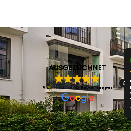
Stephan Bast
vor 5 Monaten
AUSGEZEICHNET
Top Service von A-Z! Hält, was er verspricht
und ist auf jeden Fall sehr
Basierend auf
83 Bewertungen
weiterzuempfehlen.