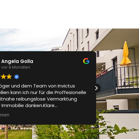
Angela Golla
Osma
vor 6 Monaten
vor 6 
röger und dem Team von Invictus
Ich habe zwei
ien kann ich nur für die Proffesionelle
war bei Invi
itnahe reibungslose Vermarktung
vor Ort hat e
 Immobilie danken.Klare
freundliches 
ikation und Betreuung auf hohem
Ich kann nur 
lesen
Weiterlesen
 hat alle meine Erwartungen
offen.Ich kann ihnen nur nochmal
chst dafür danken.