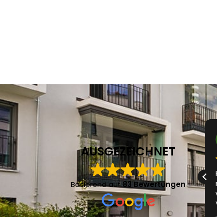
Stephan Bast
vor 5 Monaten
AUSGEZEICHNET
Top Service von A-Z! Hält, was er verspricht
und ist auf jeden Fall sehr
Basierend auf
83 Bewertungen
weiterzuempfehlen.