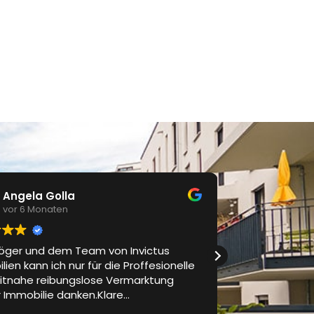
Angela Golla
Osma
vor 6 Monaten
vor 6 
röger und dem Team von Invictus
Ich habe zwei
ien kann ich nur für die Proffesionelle
war bei Invi
itnahe reibungslose Vermarktung
vor Ort hat e
 Immobilie danken.Klare
freundliches 
ikation und Betreuung auf hohem
Ich kann nur 