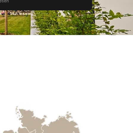
lesen
Weiterlesen
 hat alle meine Erwartungen
offen.Ich kann ihnen nur nochmal
chst dafür danken.