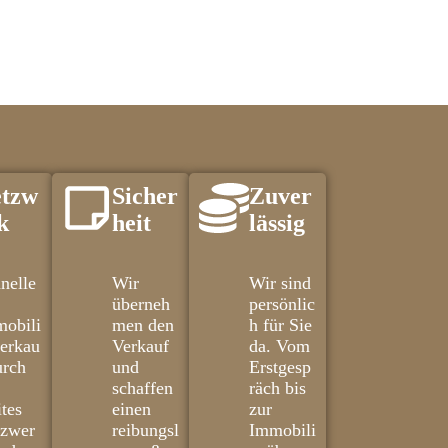
tzw
Sicher
Zuver
k
heit
lässig
nelle
Wir
Wir sind
überneh
persönlic
obili
men den
h für Sie
erkau
Verkauf
da. Vom
urch
und
Erstgesp
schaffen
räch bis
ites
einen
zur
tzwer
reibungsl
Immobili