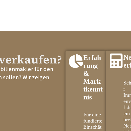
verkaufen?
Ne
Erfah
er
rung
obilienmakler für den
&
 sollen? Wir zeigen
Mark
Sch
tkennt
r
Imm
nis
env
f d
ein
Für eine
bre
fundierte
Ne
Einschät