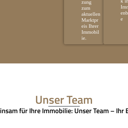
k i
zung
Imm
zum
enb
aktuellen
e
Marktpr
eis Ihrer
Immobil
ie.
Unser Team
nsam für Ihre Immobilie: Unser Team – Ihr E