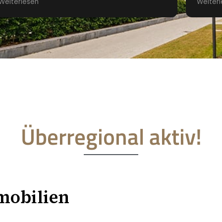
Weiterlesen
Weiter
professionell gestaltet, die
Niveau
Besichtigungstermine waren gut organisiert.
übertr
Regelmässig wurden wir über den aktuellen
herzli
Stand des Verkaufprozesses informiert.
Sehr guter und professioneller Auftritt und für
uns die perfekte Lösung in einer für uns nicht
einfachen Zeit.
Danke Marcus
Überregional aktiv!
mobilien