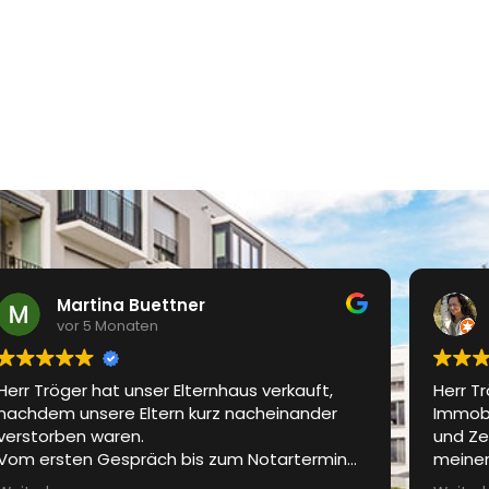
Martina Buettner
vor 5 Monaten
Herr Tröger hat unser Elternhaus verkauft,
Herr T
nachdem unsere Eltern kurz nacheinander
Immobil
verstorben waren.
und Ze
Vom ersten Gespräch bis zum Notartermin
meiner
waren wir bestens betreut. Das Exposé wurde
Kommun