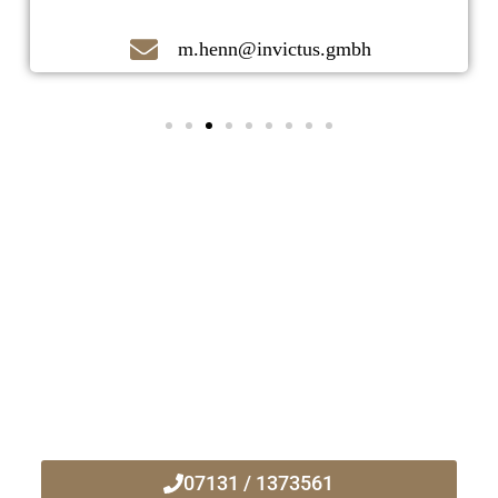
m.henn@invictus.gmbh
Kontaktieren Sie uns noch heute!
Ihr zuverlässiger Immobilienmakler
vor Ort!
07131 / 1373561