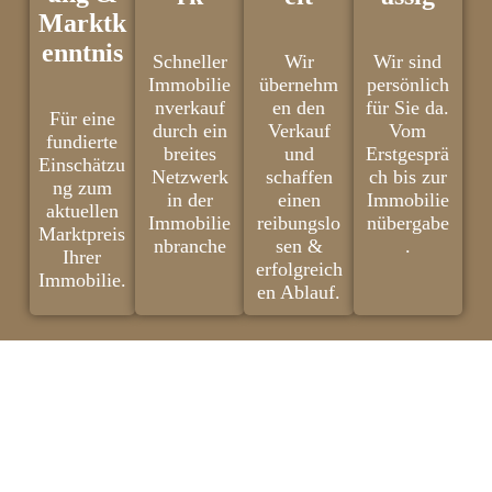
Marktk
enntnis
Schneller
Wir
Wir sind
Immobilie
übernehm
persönlich
nverkauf
en den
für Sie da.
Für eine
durch ein
Verkauf
Vom
fundierte
breites
und
Erstgesprä
Einschätzu
Netzwerk
schaffen
ch bis zur
ng zum
in der
einen
Immobilie
aktuellen
Immobilie
reibungslo
nübergabe
Marktpreis
nbranche
sen &
.
Ihrer
erfolgreich
Immobilie.
en Ablauf.