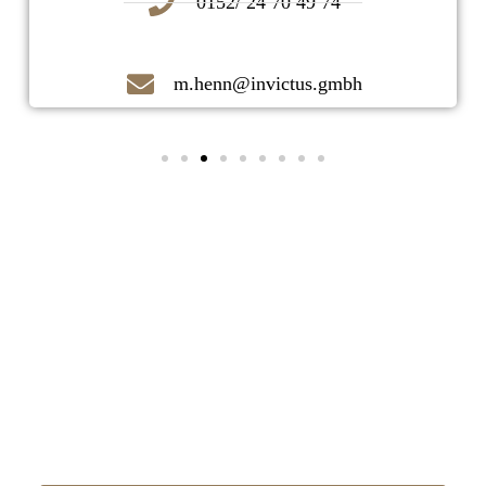
0152/ 24 70 49 74
m.henn@invictus.gmbh
Kontaktieren Sie uns noch heute!
Ihr zuverlässiger Immobilienmakler
vor Ort!