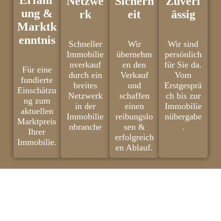
Netzwe
Sicherh
Zuverl
ung &
rk
eit
ässig
Marktk
enntnis
Schneller
Wir
Wir sind
Immobilie
übernehm
persönlich
nverkauf
en den
für Sie da.
Für eine
durch ein
Verkauf
Vom
fundierte
breites
und
Erstgesprä
Einschätzu
Netzwerk
schaffen
ch bis zur
ng zum
in der
einen
Immobilie
aktuellen
Immobilie
reibungslo
nübergabe
Marktpreis
nbranche
sen &
.
Ihrer
erfolgreich
Immobilie.
en Ablauf.