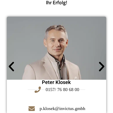
Ihr Erfolg!
Peter Klosek
0157/ 76 80 68 00
p.klosek@invictus.gmbh