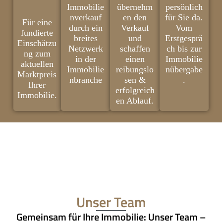
Immobilie
übernehm
persönlich
nverkauf
en den
für Sie da.
Für eine
durch ein
Verkauf
Vom
fundierte
breites
und
Erstgesprä
Einschätzu
Netzwerk
schaffen
ch bis zur
ng zum
in der
einen
Immobilie
aktuellen
Immobilie
reibungslo
nübergabe
Marktpreis
nbranche
sen &
.
Ihrer
erfolgreich
Immobilie.
en Ablauf.
Unser Team
Gemeinsam für Ihre Immobilie: Unser Team –