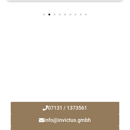
Kontaktieren Sie uns noch heute!
Ihr zuverlässiger Immobilienmakler
vor Ort!
07131 / 1373561
info@invictus.gmbh