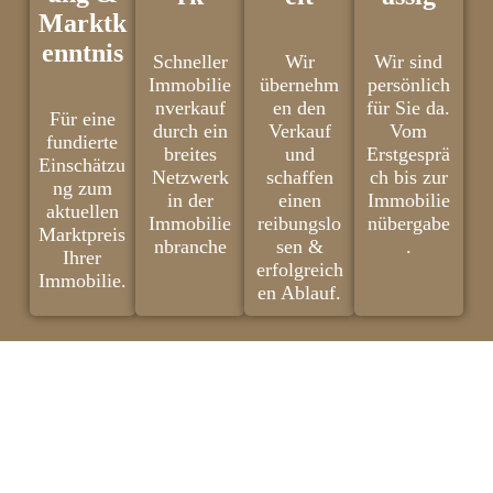
Marktk
enntnis
Schneller
Wir
Wir sind
Immobilie
übernehm
persönlich
nverkauf
en den
für Sie da.
Für eine
durch ein
Verkauf
Vom
fundierte
breites
und
Erstgesprä
Einschätzu
Netzwerk
schaffen
ch bis zur
ng zum
in der
einen
Immobilie
aktuellen
Immobilie
reibungslo
nübergabe
Marktpreis
nbranche
sen &
.
Ihrer
erfolgreich
Immobilie.
en Ablauf.