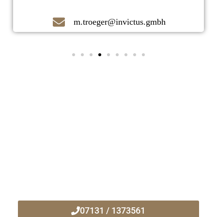
m.troeger@invictus.gmbh
Kontaktieren Sie uns noch heute!
Ihr zuverlässiger Immobilienmakler
vor Ort!
07131 / 1373561