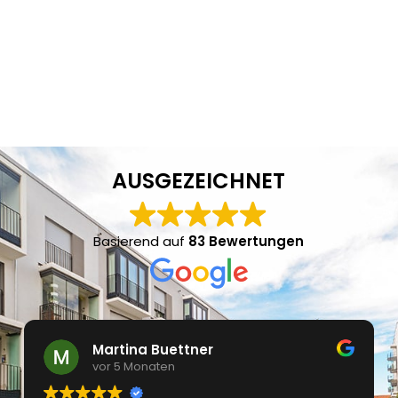
AUSGEZEICHNET
Basierend auf
83 Bewertungen
Martina Buettner
vor 5 Monaten