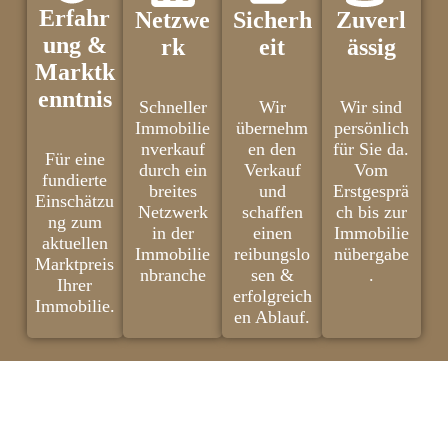
Erfahr
Netzwe
Sicherh
Zuverl
ung &
rk
eit
ässig
Marktk
enntnis
Schneller
Wir
Wir sind
Immobilie
übernehm
persönlich
nverkauf
en den
für Sie da.
Für eine
durch ein
Verkauf
Vom
fundierte
breites
und
Erstgesprä
Einschätzu
Netzwerk
schaffen
ch bis zur
ng zum
in der
einen
Immobilie
aktuellen
Immobilie
reibungslo
nübergabe
Marktpreis
nbranche
sen &
.
Ihrer
erfolgreich
Immobilie.
en Ablauf.