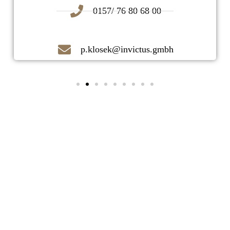
0157/ 76 80 68 00
p.klosek@invictus.gmbh
Kontaktieren Sie uns noch heute!
Ihr zuverlässiger Immobilienmakler
vor Ort!