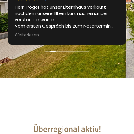
Herr Tröger hat unser Elternhaus verkauft,
nachdem unsere Eltern kurz nacheinander
verstorben waren.
Vom ersten Gespräch bis zum Notartermin
waren wir bestens betreut. Das Exposé wurde
Weiterlesen
professionell gestaltet, die
Besichtigungstermine waren gut organisiert.
Regelmässig wurden wir über den aktuellen
Stand des Verkaufprozesses informiert.
Sehr guter und professioneller Auftritt und für
uns die perfekte Lösung in einer für uns nicht
einfachen Zeit.
Danke Marcus
Überregional aktiv!