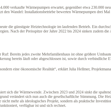
d 284.000 verkaufte Wärmepumpen erwartet, gegenüber etwa 230.000 
t den Wandel: Installationsbetriebe bewerten Wärmepumpen drei Mal s
ute die günstigste Heiztechnologie im laufenden Betrieb. Ein durchsc
ergien. Nach der Preisspitze der Jahre 2022 bis 2024 sinken zudem die 
ihr Ruf: Bereits jedes zweite Mehrfamilienhaus ist ohne größere Umba
erung bereits läuft oder abgeschlossen ist, sowie durch verbindliche
sondern eine ökonomische Realität“, erklärt Julia Hellmer, Projektman
iert sich die Wärmewende. Zwischen 2023 und 2024 sinkt die spalte
ergrund verändert sich nun auch die gesellschaftliche Stimmung. Die H
ht mehr als ideologisches Projekt, sondern als praktische Investition
nktioniert, verfügbar ist und sich rechnet.