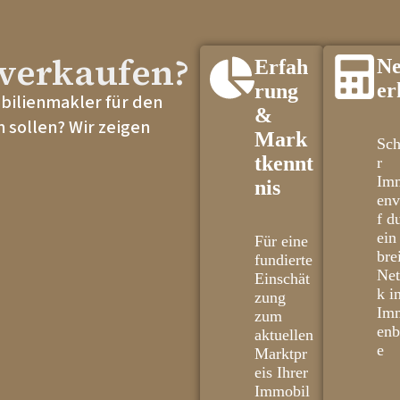
verkaufen?
Ne
Erfah
er
rung
obilienmakler für den
&
 sollen? Wir zeigen
Mark
Sch
tkennt
r
Imm
nis
env
f d
ein
Für eine
bre
fundierte
Ne
Einschät
k i
zung
Imm
zum
enb
aktuellen
e
Marktpr
eis Ihrer
Immobil