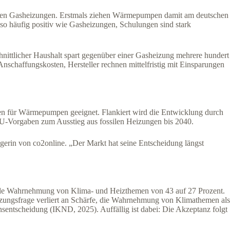
neuen Gasheizungen. Erstmals ziehen Wärmepumpen damit am deutschen
o häufig positiv wie Gasheizungen, Schulungen sind stark
hnittlicher Haushalt spart gegenüber einer Gasheizung mehrere hundert
Anschaffungskosten, Hersteller rechnen mittelfristig mit Einsparungen
uten für Wärmepumpen geeignet. Flankiert wird die Entwicklung durch
 EU-Vorgaben zum Ausstieg aus fossilen Heizungen bis 2040.
agerin von co2online. „Der Markt hat seine Entscheidung längst
nde Wahrnehmung von Klima- und Heizthemen von 43 auf 27 Prozent.
eizungsfrage verliert an Schärfe, die Wahrnehmung von Klimathemen als
sentscheidung (IKND, 2025). Auffällig ist dabei: Die Akzeptanz folgt