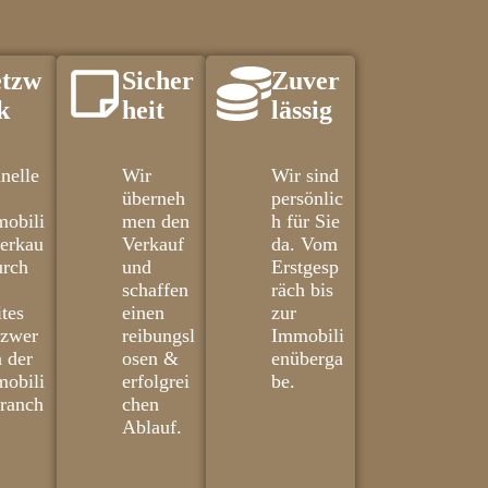
tzw
Sicher
Zuver
k
heit
lässig
nelle
Wir
Wir sind
überneh
persönlic
obili
men den
h für Sie
erkau
Verkauf
da. Vom
urch
und
Erstgesp
schaffen
räch bis
ites
einen
zur
tzwer
reibungsl
Immobili
n der
osen &
enüberga
obili
erfolgrei
be.
ranch
chen
Ablauf.