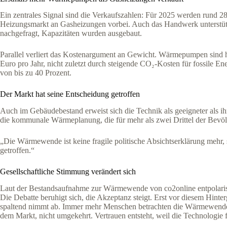
Ein zentrales Signal sind die Verkaufszahlen: Für 2025 werden run
Heizungsmarkt an Gasheizungen vorbei. Auch das Handwerk unterstütz
nachgefragt, Kapazitäten wurden ausgebaut.
Parallel verliert das Kostenargument an Gewicht. Wärmepumpen sind he
Euro pro Jahr, nicht zuletzt durch steigende CO₂-Kosten für fossile En
von bis zu 40 Prozent.
Der Markt hat seine Entscheidung getroffen
Auch im Gebäudebestand erweist sich die Technik als geeigneter als 
die kommunale Wärmeplanung, die für mehr als zwei Drittel der Bevölk
„Die Wärmewende ist keine fragile politische Absichtserklärung mehr, 
getroffen.“
Gesellschaftliche Stimmung verändert sich
Laut der Bestandsaufnahme zur Wärmewende von co2online entpolaris
Die Debatte beruhigt sich, die Akzeptanz steigt. Erst vor diesem Hint
spaltend nimmt ab. Immer mehr Menschen betrachten die Wärmewende nic
dem Markt, nicht umgekehrt. Vertrauen entsteht, weil die Technologie fu