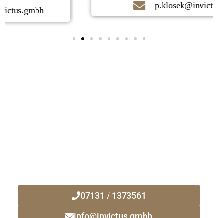
p.klosek@invictus.gmbh
Kontaktieren Sie uns noch heute!
Ihr zuverlässiger Immobilienmakler
vor Ort!
07131 / 1373561
info@invictus.gmbh