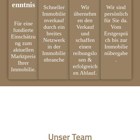
enntnis
Schneller
Wir
Wir sind
Immobilie
übernehm
persönlich
nverkauf
en den
für Sie da.
Für eine
durch ein
Verkauf
Vom
fundierte
breites
und
Erstgesprä
Einschätzu
Netzwerk
schaffen
ch bis zur
ng zum
in der
einen
Immobilie
aktuellen
Immobilie
reibungslo
nübergabe
Marktpreis
nbranche
sen &
.
Ihrer
erfolgreich
Immobilie.
en Ablauf.
Unser Team