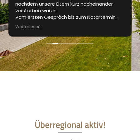
nachdem unsere Eltern kurz nacheinander
verstorben waren.
Vom ersten Gespräch bis zum Notartermin
waren wir bestens betreut. Das Exposé wurde
Weiterlesen
professionell gestaltet, die
Besichtigungstermine waren gut organisiert.
Regelmässig wurden wir über den aktuellen
Stand des Verkaufprozesses informiert.
Sehr guter und professioneller Auftritt und für
uns die perfekte Lösung in einer für uns nicht
einfachen Zeit.
Danke Marcus
Überregional aktiv!