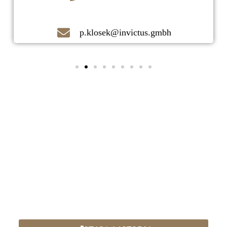
p.klosek@invictus.gmbh
Kontaktieren Sie uns noch heute!
Ihr zuverlässiger Immobilienmakler
vor Ort!