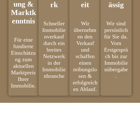
ung &
rk
eit
ässig
Marktk
enntnis
Schneller
Wir
Wir sind
Immobilie
übernehm
persönlich
nverkauf
en den
für Sie da.
Für eine
durch ein
Verkauf
Vom
fundierte
breites
und
Erstgesprä
Einschätzu
Netzwerk
schaffen
ch bis zur
ng zum
in der
einen
Immobilie
aktuellen
Immobilie
reibungslo
nübergabe
Marktpreis
nbranche
sen &
.
Ihrer
erfolgreich
Immobilie.
en Ablauf.