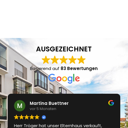
AUSGEZEICHNET
Basierend auf
83 Bewertungen
Martina Buettner
vor 5 Monaten
Herr Tröger hat unser Elternhaus verkauft,