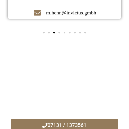
m.henn@invictus.gmbh
Kontaktieren Sie uns noch heute!
Ihr zuverlässiger Immobilienmakler
vor Ort!
07131 / 1373561