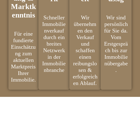
Marktk
enntnis
Schneller
Wir
Wir sind
Immobilie
übernehm
persönlich
nverkauf
en den
für Sie da.
Für eine
durch ein
Verkauf
Vom
fundierte
breites
und
Erstgesprä
Einschätzu
Netzwerk
schaffen
ch bis zur
ng zum
in der
einen
Immobilie
aktuellen
Immobilie
reibungslo
nübergabe
Marktpreis
nbranche
sen &
.
Ihrer
erfolgreich
Immobilie.
en Ablauf.